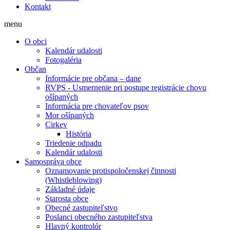
Kontakt
menu
O obci
Kalendár udalosti
Fotogaléria
Občan
Informácie pre občana – dane
RVPS - Usmernenie pri postupe registrácie chovu
ošípaných
Informácia pre chovateľov psov
Mor ošípaných
Cirkev
História
Triedenie odpadu
Kalendár udalosti
Samospráva obce
Oznamovanie protispoločenskej činnosti
(Whistleblowing)
Základné údaje
Starosta obce
Obecné zastupiteľstvo
Poslanci obecného zastupiteľstva
Hlavný kontrolór