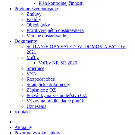
Plán kontrolnej činnosti
Povinné zverejňovanie
Zmluvy
Faktúry
Objednávky
Profil verejného obstarávateľa
Verejné obstarávanie
Dokumenty
SČÍTANIE OBYVATEĽOV, DOMOV A BYTOV
2021
Voľby
Voľby NR SR 2020
Smernice
VZN
Rozpočet obce
Strategické dokumenty
Zápisnice z OZ
Pozvánky na zastupiteľstvo OZ
Výzvy na predkladanie ponúk
Uznesenia
Kontakt
Aktuality
Pozor na vysoké teploty