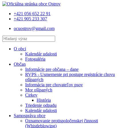
+421 056 652 22 91
+421 905 233 307
ocuostrov@gmail.com
O obci
Kalendár udalosti
Fotogaléria
Občan
Informácie pre občana – dane
RVPS - Usmernenie pri postupe registrácie chovu
ošípaných
Informácia pre chovateľov psov
Mor ošípaných
Cirkev
História
Triedenie odpadu
Kalendár udalosti
Samospráva obce
Oznamovanie protispoločenskej činnosti
(Whistleblowing)