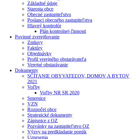
Základné údaje
Starosta obce
Obecné zastupiteľstvo
Poslanci obecného zastupiteľstva
Hlavný kontrolór
Plán kontrolnej činnosti
Povinné zverejňovanie
Zmluvy
Faktúry
Objednávky
Profil verejného obstarávateľa
Verejné obstarávanie
Dokumenty
SČÍTANIE OBYVATEĽOV, DOMOV A BYTOV
2021
Voľby
Voľby NR SR 2020
Smernice
VZN
Rozpočet obce
Strategické dokumenty
Zápisnice z OZ
Pozvánky na zastupiteľstvo OZ
Výzvy na predkladanie ponúk
Uznesenia